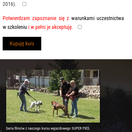
2016).
Rasa (typ)
Potwierdzam zapoznanie się z
warunkami uczestnictwa
Wiek
w szkoleniu
i w pełni je akceptuję.
Kupuję kurs
Waga
Płeć
Czy pies jest wykastrowany/suka
wysterylizowana?
Czy pies sprawia problemy
Seria filmów z naszego kursu wyjazdowego SUPER PIES.
wychowawcze? Jeśli tak, proszę je