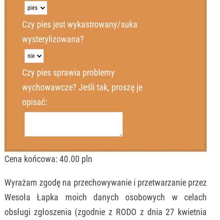
Telefon
Telefon
Czy pies jest wykastrowany/suka
wysterylizowana?
Czy pies sprawia problemy
wychowawcze? Jeśli tak, proszę je
opisać:
Cena końcowa:
40.00
pln
Dane drugiego psa
Wyrażam zgodę na przechowywanie i przetwarzanie przez
Imię psa
Wesoła Łapka moich danych osobowych w celach
obsługi zgłoszenia (zgodnie z RODO z dnia 27 kwietnia