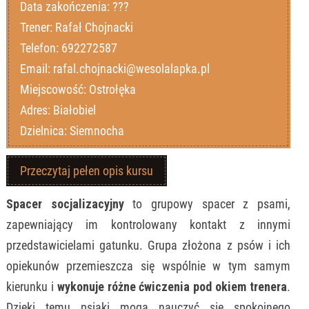
Data zakończenia: ???
Trener: Rafał Chojnacki
Telefon: 692272587
Email: rafal.chojnacki@wesolalapka.pl
Miejscowość: Ostrołęka
Adres: Białobiel
Dzielnica: Siemnocha
Przeczytaj pełen opis kursu
Spacer socjalizacyjny
to grupowy spacer z psami,
zapewniający im kontrolowany kontakt z innymi
przedstawicielami gatunku. Grupa złożona z psów i ich
opiekunów przemieszcza się wspólnie w tym samym
kierunku i
wykonuje różne ćwiczenia pod okiem trenera
.
Dzięki temu psiaki mogą nauczyć się spokojnego