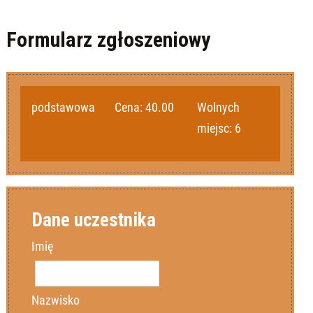
Formularz zgłoszeniowy
podstawowa
Cena:
40.00
Wolnych
miejsc:
6
Dane uczestnika
Imię
Nazwisko