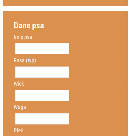
Dane drugiego uczestnika
Dane trzeciego uczestnika
Dane psa
Imię
Imię
Imię psa
Nazwisko
Nazwisko
Rasa (typ)
Miejscowość
Miejscowość
Wiek
Kod pocztowy
Kod pocztowy
Waga
Email
Email
Płeć