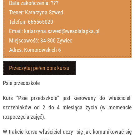
Data zakończenia: ???
Trener: Katarzyna Szwed
Telefon: 666565020
Email: katarzyna.szwed@wesolalapka.pl
Miejscowość: 34-300 Zywiec
Adres: Komorowskich 6
Przeczytaj pełen opis kursu
Psie przedszkole
Kurs “Psie przedszkole” jest kierowany do właścicieli
szczeniaków od 2 do 4 miesiąca życia (w momencie
rozpoczęcia zajęć).
W trakcie kursu właściciel uczy się jak komunikować się