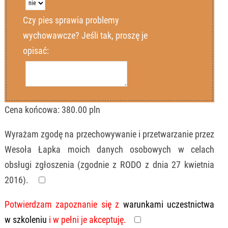
Czy pies sprawia problemy
wychowawcze? Jeśli tak, proszę je
opisać:
Cena końcowa:
380.00
pln
Dane drugiego psa
Wyrażam zgodę na przechowywanie i przetwarzanie przez
Imię psa
Wesoła Łapka moich danych osobowych w celach
obsługi zgłoszenia (zgodnie z RODO z dnia 27 kwietnia
2016).
Rasa (typ)
Potwierdzam zapoznanie się z
warunkami uczestnictwa
Wiek
w szkoleniu
i w pełni je akceptuję.