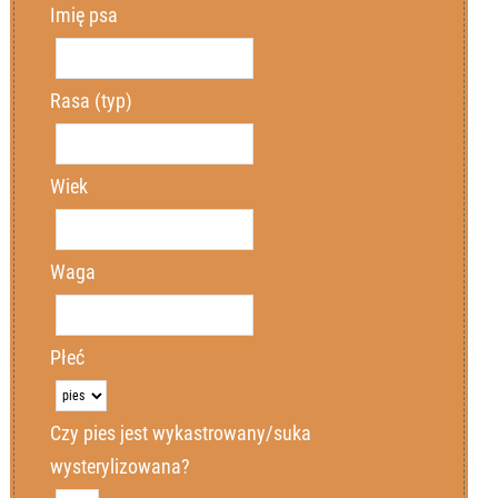
Imię psa
Nazwisko
Nazwisko
Rasa (typ)
Miejscowość
Miejscowość
Wiek
Kod pocztowy
Kod pocztowy
Waga
Email
Email
Płeć
Telefon
Telefon
Czy pies jest wykastrowany/suka
wysterylizowana?