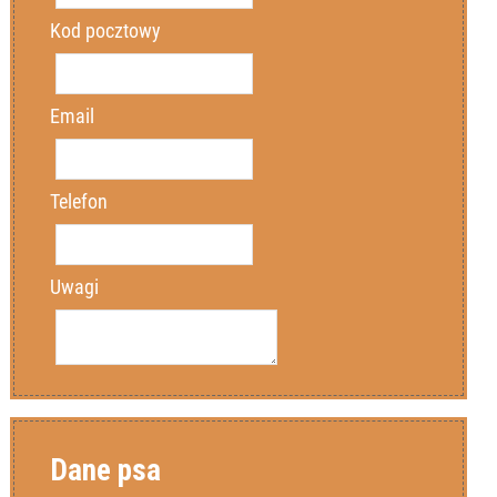
Kod pocztowy
Email
Telefon
Uwagi
Dane drugiego uczestnika
Dane trzeciego uczestnika
Dane psa
Imię
Imię