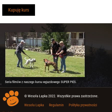
Kupuję kurs
Waga
Płeć
Czy pies jest wykastrowany/suka
wysterylizowana?
Czy pies sprawia problemy
Seria filmów z naszego kursu wyjazdowego SUPER PIES.
wychowawcze? Jeśli tak, proszę je
opisać:
© Wesoła Łapka 2022. Wszystkie prawa zastrzeżone.
Wesoła Łapka
Regulamin
Polityka prywatności