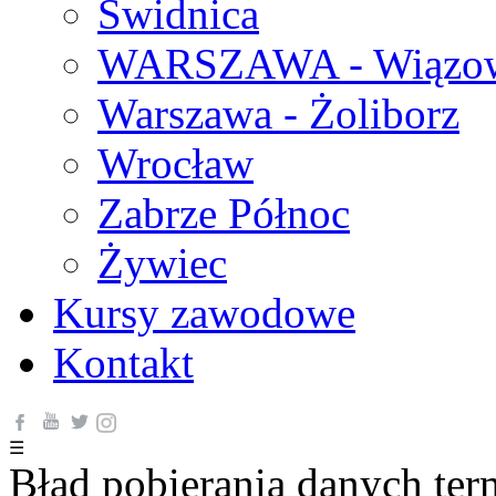
Świdnica
WARSZAWA - Wiązown
Warszawa - Żoliborz
Wrocław
Zabrze Północ
Żywiec
Kursy zawodowe
Kontakt
☰
Błąd pobierania danych ter