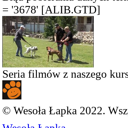
= '3678' [ALIB.GTD]
Seria filmów z naszego k
© Wesoła Łapka 2022. Wszy
Wesoła Łapka